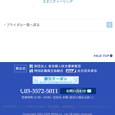
エタニティーリング
-
ブライダル一覧へ戻る
1
営業時間 11:00～19:00／定休日 水曜 (祝日の場合を除く)
宝石専門店ミワ
｜
JEWELER miwa
｜
婚約指輪・結婚指輪
｜
ミワオリジナルジュエリー
｜
リフォーム
©copyright 1961-2026 MIWA co., Ltd. All rights reserved.