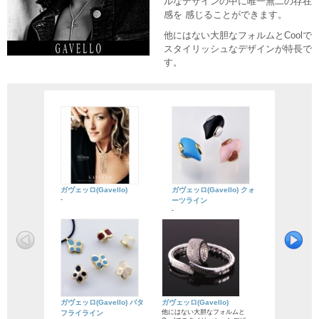
ルなデザインの中に唯一無二の存在
感を 感じることができます。
他にはない大胆なフォルムとCoolで
スタイリッシュなデザインが特長で
す。
ガヴェッロ(Gavello)
ガヴェッロ(Gavello) クォ
-
ーツライン
-
ガヴェッロ(Gavello) バタ
ガヴェッロ(Gavello)
他にはない大胆なフォルムと
フライライン