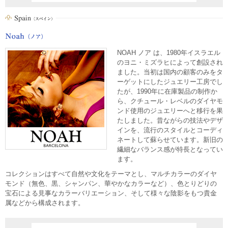
NOAH ノア は、1980年イスラエル
のヨニ・ミズラヒによって創設され
ました。当初は国内の顧客のみをタ
ーゲットにしたジュエリー工房でし
たが、1990年に在庫製品の制作か
ら、クチュール・レベルのダイヤモ
ンド使用のジュエリーへと移行を果
たしました。昔ながらの技法やデザ
インを、流行のスタイルとコーディ
ネートして蘇らせています。新旧の
繊細なバランス感が特長となってい
ます。
コレクションはすべて自然や文化をテーマとし、マルチカラーのダイヤ
モンド（無色、黒、シャンパン、華やかなカラーなど）、色とりどりの
宝石による見事なカラーバリエーション、そして様々な陰影をもつ貴金
属などから構成されます。