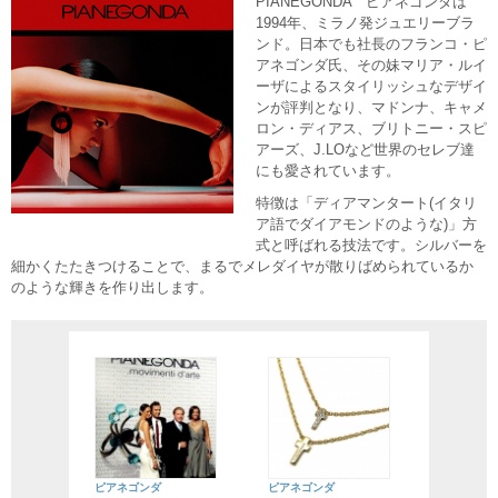
PIANEGONDA ピアネゴンダは
1994年、ミラノ発ジュエリーブラ
ンド。日本でも社長のフランコ・ピ
アネゴンダ氏、その妹マリア・ルイ
ーザによるスタイリッシュなデザイ
ンが評判となり、マドンナ、キャメ
ロン・ディアス、ブリトニー・スピ
アーズ、J.LOなど世界のセレブ達
にも愛されています。
特徴は「ディアマンタート(イタリ
ア語でダイアモンドのような)」方
式と呼ばれる技法です。シルバーを
細かくたたきつけることで、まるでメレダイヤが散りばめられているか
のような輝きを作り出します。
ピアネゴンダ
ピアネゴンダ