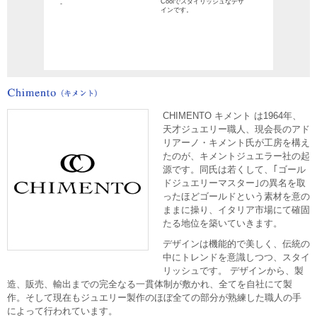
Coolでスタイリッシュなデザ
-
インです。
CHIMENTO キメント は1964年、
天才ジュエリー職人、現会長のアド
リアーノ・キメント氏が工房を構え
たのが、キメントジュエラー社の起
源です。同氏は若くして、｢ゴール
ドジュエリーマスター｣の異名を取
ったほどゴールドという素材を意の
ままに操り、イタリア市場にて確固
たる地位を築いていきます。
デザインは機能的で美しく、伝統の
中にトレンドを意識しつつ、スタイ
リッシュです。 デザインから、製
造、販売、輸出までの完全なる一貫体制が敷かれ、全てを自社にて製
作。そして現在もジュエリー製作のほぼ全ての部分が熟練した職人の手
によって行われています。