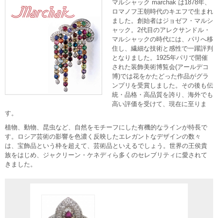
マルシャック marchak は1878年、
ロマノフ王朝時代のキエフで生まれ
ました。創始者はジョゼフ・マルシ
ャック。2代目のアレクサンドル・
マルシャックの時代には、パリへ移
住し、繊細な技術と感性で一躍評判
となりました。1925年パリで開催
された装飾美術博覧会(アールデコ
博)では花をかたどった作品がグラ
ンプリを受賞しました。その後も伝
統・品格・高品質を誇り、海外でも
高い評価を受けて、現在に至りま
す。
植物、動物、昆虫など、自然をモチーフにした有機的なラインが特長で
す。ロシア芸術の影響を色濃く反映したエレガントなデザインの数々
は、宝飾品という枠を超えて、芸術品といえるでしょう。世界の王侯貴
族をはじめ、ジャクリーン・ケネディら多くのセレブリティに愛されて
きました。