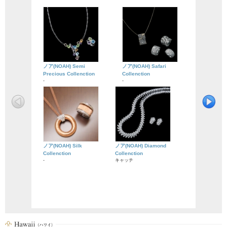
ノア(NOAH) Semi
ノア(NOAH) Safari
Precious Collenction
Collenction
-
-
ノア(NOAH) Silk
ノア(NOAH) Diamond
Collenction
Collenction
-
キャッチ